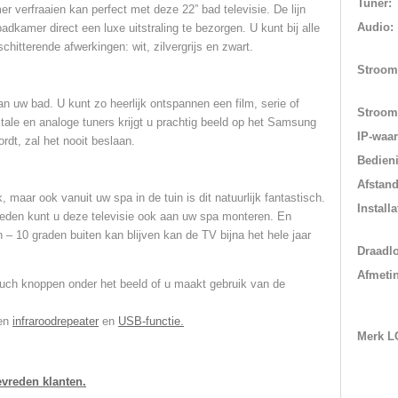
Tuner:
 verfraaien kan perfect met deze 22” bad televisie. De lijn
Audio:
dkamer direct een luxe uitstraling te bezorgen. U kunt bij alle
chitterende afwerkingen: wit, zilvergrijs en zwart.
Stroom
an uw bad. U kunt zo heerlijk ontspannen een film, serie of
Stroom
gitale en analoge tuners krijgt u prachtig beeld op het Samsung
IP-waar
dt, zal het nooit beslaan.
Bedieni
Afstan
k, maar ook vanuit uw spa in de tuin is dit natuurlijk fantastisch.
Installa
ieden kunt u deze televisie ook aan uw spa monteren. En
n – 10 graden buiten kan blijven kan de TV bijna het hele jaar
Draadl
Afmeti
ouch knoppen onder het beeld of u maakt gebruik van de
een
infraroodrepeater
en
USB-functie.
Merk L
tevreden klanten.