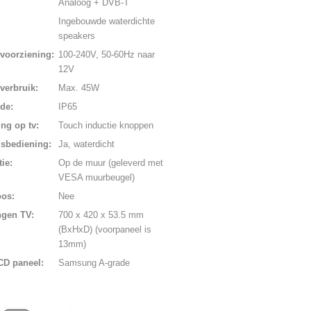
Analoog + DVB-T
Ingebouwde waterdichte
speakers
voorziening:
100-240V, 50-60Hz naar
12V
verbruik:
Max. 45W
de:
IP65
ng op tv:
Touch inductie knoppen
dsbediening:
Ja, waterdicht
tie:
Op de muur (geleverd met
VESA muurbeugel)
oos:
Nee
ngen TV:
700 x 420 x 53.5 mm
(BxHxD) (voorpaneel is
13mm)
CD paneel:
Samsung A-grade