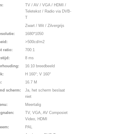
s:
TV / AV / VGA / HDMI /
Teletekst / Radio via DVB-
T
Zwart / Wit / Zilvergrijs
solutie:
1680*1050
eid:
>500cd/m2
t ratio:
700:1
tijd:
8 ms
erhouding:
16:10 breedbeeld
k:
H 160°; V 160°
:
16.7 M
md scherm:
Ja, het scherm beslaat
niet
enu:
Meertalig
ignalen:
TV, VGA, AV Composiet
Video, HDMI
teem:
PAL