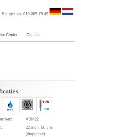
Bel ons op:
010 265 79 49
ice Center
Contact
ummer:
ABM22
t:
22 inch, 56 cm.
(diagonaal)