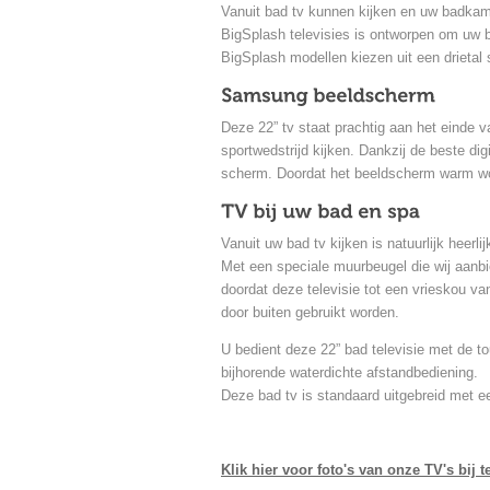
Vanuit bad tv kunnen kijken en uw badkamer
BigSplash televisies is ontworpen om uw ba
BigSplash modellen kiezen uit een drietal s
Deze 22” tv staat prachtig aan het einde v
sportwedstrijd kijken. Dankzij de beste di
scherm. Doordat het beeldscherm warm wor
Vanuit uw bad tv kijken is natuurlijk heerlij
Met een speciale muurbeugel die wij aanb
doordat deze televisie tot een vrieskou va
door buiten gebruikt worden.
U bedient deze 22” bad televisie met de t
bijhorende waterdichte afstandbediening.
Deze bad tv is standaard uitgebreid met 
Klik hier voor foto's van onze TV's bij 