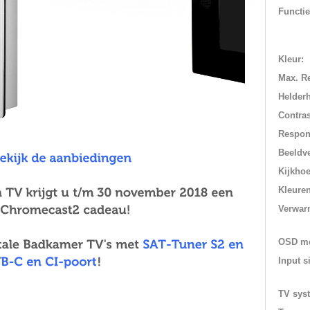
Functie
Kleur:
Max. Re
Helderh
Contras
Respons
Beeldv
Kijkhoe
Kleuren
Verwar
OSD m
Input s
TV sys