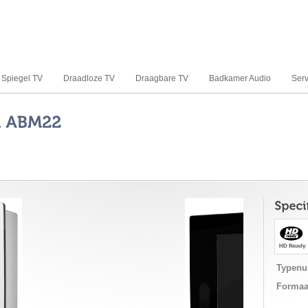
Spiegel TV
Draadloze TV
Draagbare TV
Badkamer Audio
Serv
Typen
Formaa