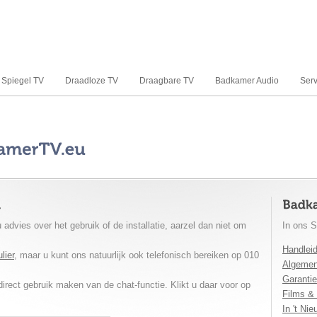
Spiegel TV
Draadloze TV
Draagbare TV
Badkamer Audio
Serv
 advies over het gebruik of de installatie, aarzel dan niet om
In ons S
Handlei
lier
, maar u kunt ons natuurlijk ook telefonisch bereiken op 010
Algemen
Garanti
irect gebruik maken van de chat-functie. Klikt u daar voor op
Films &
In 't Ni