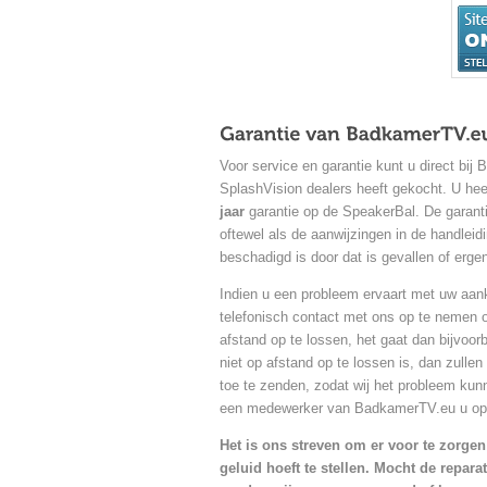
Voor service en garantie kunt u direct bi
SplashVision dealers heeft gekocht. U he
jaar
garantie op de SpeakerBal. De garantie 
oftewel als de aanwijzingen in de handleidin
beschadigd is door dat is gevallen of erge
Indien u een probleem ervaart met uw aa
telefonisch contact met ons op te nemen 
afstand op te lossen, het gaat dan bijvoor
niet op afstand op te lossen is, dan zulle
toe te zenden, zodat wij het probleem kun
een medewerker van BadkamerTV.eu u op a
Het is ons streven om er voor te zorge
geluid hoeft te stellen. Mocht de repa